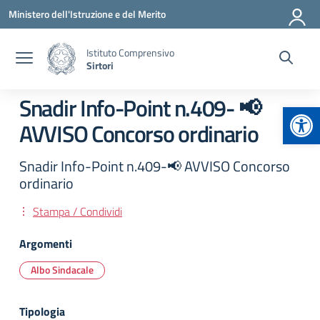
Vai ai contenuti
Vai al menu di navigazione
Vai al footer
Ministero dell'Istruzione e del Merito
Istituto Comprensivo
Sirtori
Snadir Info-Point n.409- 📢
Apr
AVVISO Concorso ordinario
Snadir Info-Point n.409-📢 AVVISO Concorso
ordinario
Stampa / Condividi
Argomenti
Albo Sindacale
Tipologia