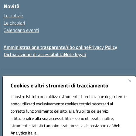
Novità
Le notizie
Le circolari
Calendario eventi
Amministrazione trasparente
Albo online
Privacy Policy
Dichiarazione di accessibilità
Note legali
Indirizzo:
VIA SIRTORI N.20, 91025 MARSALA (TP)
Centralino:
Cookies e altri strumenti di tracciamento
0923993485
Email:
tpic84500v@istruzione.it
Posta elettronica certificata (PEC):
tpic84500v@pec.istruzione.it
Il nostro Istituto non utilizza strumenti di profilazione degli utenti -
Codice fiscale: 91039050819
sono utilizzati esclusivamente cookies tecnici necessari al
Codice meccanografico:
tpic84500v
corretto funzionamento del sito, alla fruibilità dei servizi
Codice unico di fatturazione (CUF): JZDXRK
istituzionali e alla sua accessibilità – sono utilizzati, inoltre,
strumenti statistici anonimizzati messi a disposizione da Web
Analytics Italia.