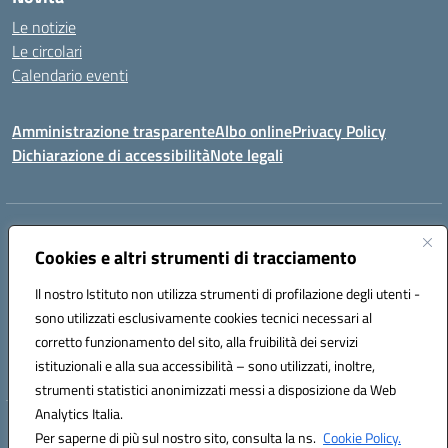
Le notizie
Le circolari
Calendario eventi
Amministrazione trasparente
Albo online
Privacy Policy
Dichiarazione di accessibilità
Note legali
Indirizzo:
VIA SIRTORI N.20, 91025 MARSALA (TP)
Centralino:
Cookies e altri strumenti di tracciamento
0923993485
Email:
tpic84500v@istruzione.it
Posta elettronica certificata (PEC):
tpic84500v@pec.istruzione.it
Il nostro Istituto non utilizza strumenti di profilazione degli utenti -
Codice fiscale: 91039050819
sono utilizzati esclusivamente cookies tecnici necessari al
Codice meccanografico:
tpic84500v
corretto funzionamento del sito, alla fruibilità dei servizi
Codice unico di fatturazione (CUF): JZDXRK
istituzionali e alla sua accessibilità – sono utilizzati, inoltre,
strumenti statistici anonimizzati messi a disposizione da Web
Analytics Italia.
Hosting & Powered by 3D Solution S.r.l.
Per saperne di più sul nostro sito, consulta la ns.
Cookie Policy.