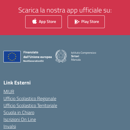
Scarica la nostra app ufficiale su:
App Store
Play Store
Istituto Comprensivo
Sirtori
Marsala
— Visita la pagina iniziale della scuola
Link Esterni
MIUR
Ufficio Scolastico Regionale
Ufficio Scolastico Territoriale
Scuola in Chiaro
Iscrizioni On Line
Invalsi