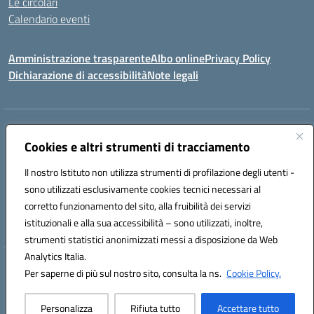
Le circolari
Calendario eventi
Amministrazione trasparente
Albo online
Privacy Policy
Dichiarazione di accessibilità
Note legali
Indirizzo:
VIA SIRTORI N.20, 91025 MARSALA (TP)
Centralino:
Cookies e altri strumenti di tracciamento
0923993485
Email:
tpic84500v@istruzione.it
Posta elettronica certificata (PEC):
tpic84500v@pec.istruzione.it
Il nostro Istituto non utilizza strumenti di profilazione degli utenti -
Codice fiscale: 91039050819
sono utilizzati esclusivamente cookies tecnici necessari al
Codice meccanografico:
tpic84500v
corretto funzionamento del sito, alla fruibilità dei servizi
Codice unico di fatturazione (CUF): JZDXRK
istituzionali e alla sua accessibilità – sono utilizzati, inoltre,
strumenti statistici anonimizzati messi a disposizione da Web
Analytics Italia.
Hosting & Powered by 3D Solution S.r.l.
Per saperne di più sul nostro sito, consulta la ns.
Cookie Policy.
Concept & Design by Designers Italia
Personalizza
Rifiuta tutto
Accettare tutto