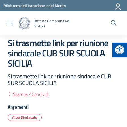
Vai ai contenuti
Vai al menu di navigazione
Vai al footer
Ministero dell'Istruzione e del Merito
Istituto Comprensivo
Sirtori
Si trasmette link per riunione
Apr
sindacale CUB SUR SCUOLA
SICILIA
Si trasmette link per riunione sindacale CUB
SUR SCUOLA SICILIA
Stampa / Condividi
Argomenti
Albo Sindacale