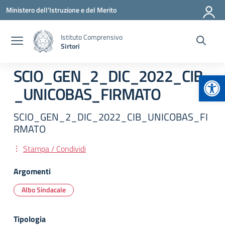
Vai ai contenuti
Vai al menu di navigazione
Vai al footer
Ministero dell'Istruzione e del Merito
Istituto Comprensivo
Sirtori
SCIO_GEN_2_DIC_2022_CIB
Apr
_UNICOBAS_FIRMATO
SCIO_GEN_2_DIC_2022_CIB_UNICOBAS_FI
RMATO
Stampa / Condividi
Argomenti
Albo Sindacale
Tipologia