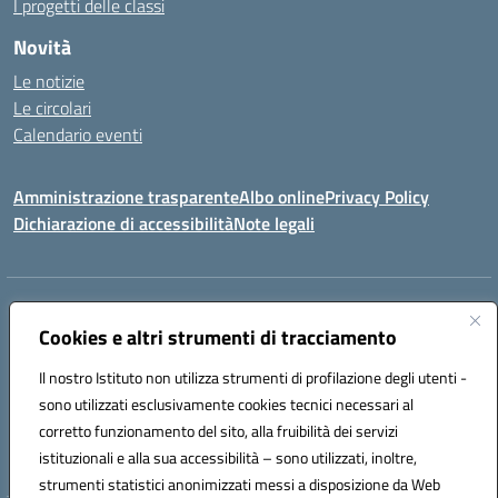
I progetti delle classi
Novità
Le notizie
Le circolari
Calendario eventi
Amministrazione trasparente
Albo online
Privacy Policy
Dichiarazione di accessibilità
Note legali
Indirizzo:
VIA SIRTORI N.20, 91025 MARSALA (TP)
Centralino:
Cookies e altri strumenti di tracciamento
0923993485
Email:
tpic84500v@istruzione.it
Posta elettronica certificata (PEC):
tpic84500v@pec.istruzione.it
Il nostro Istituto non utilizza strumenti di profilazione degli utenti -
Codice fiscale: 91039050819
sono utilizzati esclusivamente cookies tecnici necessari al
Codice meccanografico:
tpic84500v
corretto funzionamento del sito, alla fruibilità dei servizi
Codice unico di fatturazione (CUF): JZDXRK
istituzionali e alla sua accessibilità – sono utilizzati, inoltre,
strumenti statistici anonimizzati messi a disposizione da Web