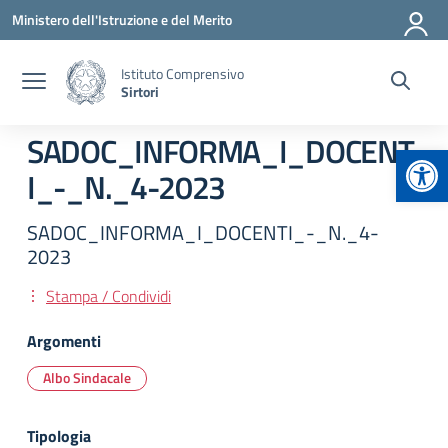
Vai ai contenuti
Vai al menu di navigazione
Vai al footer
Ministero dell'Istruzione e del Merito
Istituto Comprensivo
Sirtori
SADOC_INFORMA_I_DOCENT
Apr
I_-_N._4-2023
SADOC_INFORMA_I_DOCENTI_-_N._4-
2023
Stampa / Condividi
Argomenti
Albo Sindacale
Tipologia