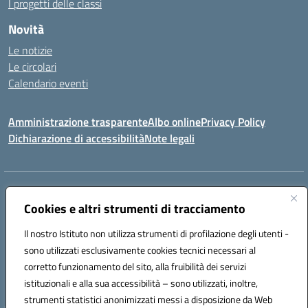
I progetti delle classi
Novità
Le notizie
Le circolari
Calendario eventi
Amministrazione trasparente
Albo online
Privacy Policy
Dichiarazione di accessibilità
Note legali
Indirizzo:
VIA SIRTORI N.20, 91025 MARSALA (TP)
Centralino:
Cookies e altri strumenti di tracciamento
0923993485
Email:
tpic84500v@istruzione.it
Posta elettronica certificata (PEC):
tpic84500v@pec.istruzione.it
Il nostro Istituto non utilizza strumenti di profilazione degli utenti -
Codice fiscale: 91039050819
sono utilizzati esclusivamente cookies tecnici necessari al
Codice meccanografico:
tpic84500v
corretto funzionamento del sito, alla fruibilità dei servizi
Codice unico di fatturazione (CUF): JZDXRK
istituzionali e alla sua accessibilità – sono utilizzati, inoltre,
strumenti statistici anonimizzati messi a disposizione da Web