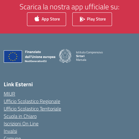
Scarica la nostra app ufficiale su:
App Store
Play Store
Istituto Comprensivo
Sirtori
Marsala
— Visita la pagina iniziale della scuola
Link Esterni
MIUR
Ufficio Scolastico Regionale
Ufficio Scolastico Territoriale
Scuola in Chiaro
Iscrizioni On Line
Invalsi
Comune