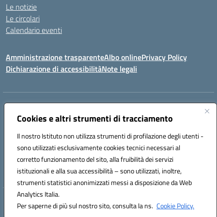
Le notizie
Le circolari
Calendario eventi
Amministrazione trasparente
Albo online
Privacy Policy
Dichiarazione di accessibilità
Note legali
Indirizzo:
VIA SIRTORI N.20, 91025 MARSALA (TP)
Centralino:
Cookies e altri strumenti di tracciamento
0923993485
Email:
tpic84500v@istruzione.it
Posta elettronica certificata (PEC):
tpic84500v@pec.istruzione.it
Il nostro Istituto non utilizza strumenti di profilazione degli utenti -
Codice fiscale: 91039050819
sono utilizzati esclusivamente cookies tecnici necessari al
Codice meccanografico:
tpic84500v
corretto funzionamento del sito, alla fruibilità dei servizi
Codice unico di fatturazione (CUF): JZDXRK
istituzionali e alla sua accessibilità – sono utilizzati, inoltre,
strumenti statistici anonimizzati messi a disposizione da Web
Analytics Italia.
Hosting & Powered by 3D Solution S.r.l.
Per saperne di più sul nostro sito, consulta la ns.
Cookie Policy.
Concept & Design by Designers Italia