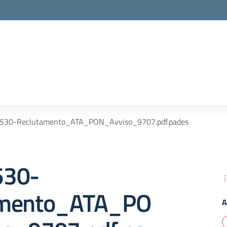
530-Reclutamento_ATA_PON_Avviso_9707.pdf.pades
530-
amento_ATA_PO
A