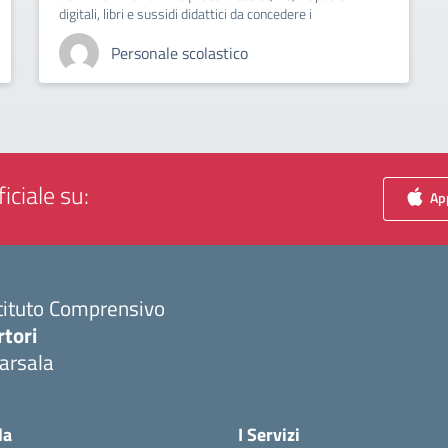
digitali, libri e sussidi didattici da concedere i
Personale scolastico
iciale su:
App
tituto Comprensivo
rtori
arsala
Visita la pagina iniziale della scuola
la
I Servizi