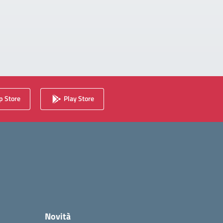
 Store
Play Store
Novità