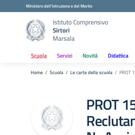
Vai ai contenuti
Vai al menu di navigazione
Vai al footer
Ministero dell'Istruzione e del Merito
Istituto Comprensivo
Sirtori
Marsala
Scuola
Servizi
Novità
Didattica
Home
Scuola
Le carte della scuola
PROT 1
PROT 1
Reclut