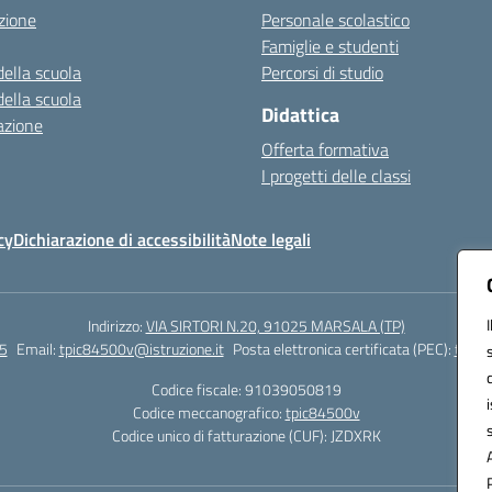
zione
Personale scolastico
Famiglie e studenti
della scuola
Percorsi di studio
della scuola
Didattica
azione
Offerta formativa
I progetti delle classi
cy
Dichiarazione di accessibilità
Note legali
Indirizzo:
VIA SIRTORI N.20, 91025 MARSALA (TP)
5
Email:
tpic84500v@istruzione.it
Posta elettronica certificata (PEC):
tpic8
Codice fiscale: 91039050819
Codice meccanografico:
tpic84500v
Codice unico di fatturazione (CUF): JZDXRK