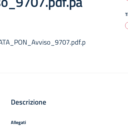
o_9707.pdf.pa
T
ATA_PON_Avviso_9707.pdf.p
Descrizione
Allegati