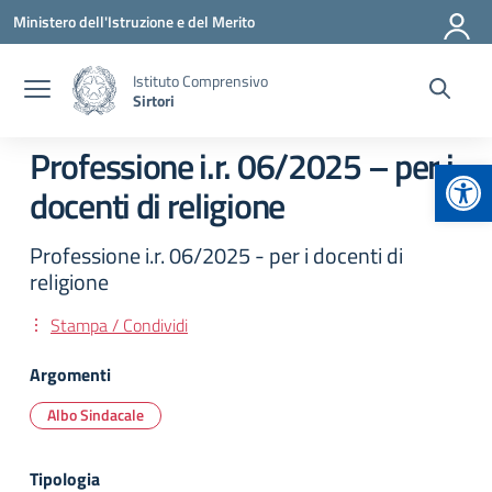
Vai ai contenuti
Vai al menu di navigazione
Vai al footer
Ministero dell'Istruzione e del Merito
Istituto Comprensivo
Sirtori
Professione i.r. 06/2025 – per i
Apr
docenti di religione
Professione i.r. 06/2025 - per i docenti di
religione
Stampa / Condividi
Argomenti
Albo Sindacale
Tipologia