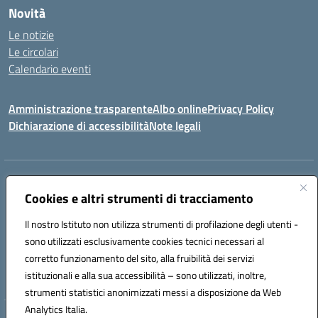
Novità
Le notizie
Le circolari
Calendario eventi
Amministrazione trasparente
Albo online
Privacy Policy
Dichiarazione di accessibilità
Note legali
Indirizzo:
VIA SIRTORI N.20, 91025 MARSALA (TP)
Centralino:
Cookies e altri strumenti di tracciamento
0923993485
Email:
tpic84500v@istruzione.it
Posta elettronica certificata (PEC):
tpic84500v@pec.istruzione.it
Il nostro Istituto non utilizza strumenti di profilazione degli utenti -
Codice fiscale: 91039050819
sono utilizzati esclusivamente cookies tecnici necessari al
Codice meccanografico:
tpic84500v
corretto funzionamento del sito, alla fruibilità dei servizi
Codice unico di fatturazione (CUF): JZDXRK
istituzionali e alla sua accessibilità – sono utilizzati, inoltre,
strumenti statistici anonimizzati messi a disposizione da Web
Analytics Italia.