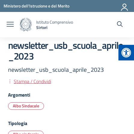
Vai ai contenuti
Vai al menu di navigazione
Vai al footer
Ministero dell'Istruzione e del Merito
Istituto Comprensivo
Sirtori
newsletter_usb_scuola_aprile
Apr
_2023
newsletter_usb_scuola_aprile_2023
Stampa / Condividi
Argomenti
Albo Sindacale
Tipologia