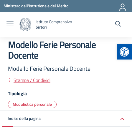
Vai ai contenuti
Vai al menu di navigazione
Vai al footer
Ministero dell'Istruzione e del Merito
Istituto Comprensivo
Sirtori
Modello Ferie Personale
Apr
Docente
Modello Ferie Personale Docente
Stampa / Condividi
Tipologia
Modulistica personale
Indice della pagina