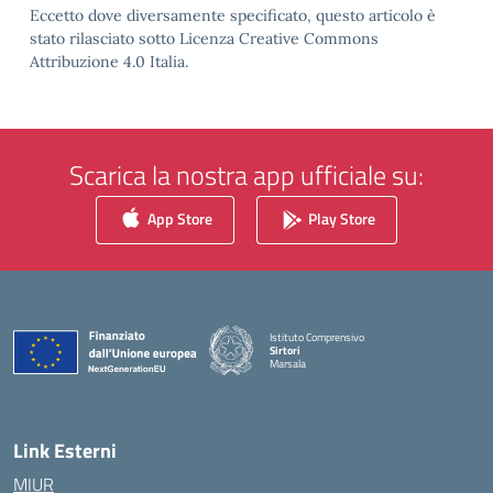
Eccetto dove diversamente specificato, questo articolo è
stato rilasciato sotto Licenza Creative Commons
Attribuzione 4.0 Italia.
Scarica la nostra app ufficiale su:
App Store
Play Store
Istituto Comprensivo
Sirtori
Marsala
— Visita la pagina iniziale della scuola
Link Esterni
MIUR