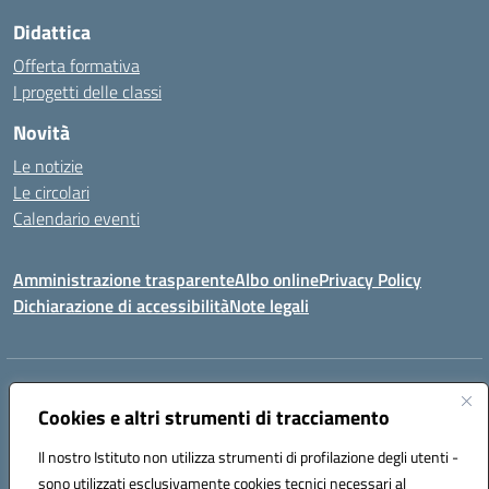
Didattica
Offerta formativa
I progetti delle classi
Novità
Le notizie
Le circolari
Calendario eventi
Amministrazione trasparente
Albo online
Privacy Policy
Dichiarazione di accessibilità
Note legali
Indirizzo:
VIA SIRTORI N.20, 91025 MARSALA (TP)
Centralino:
Cookies e altri strumenti di tracciamento
0923993485
Email:
tpic84500v@istruzione.it
Posta elettronica certificata (PEC):
tpic84500v@pec.istruzione.it
Il nostro Istituto non utilizza strumenti di profilazione degli utenti -
Codice fiscale: 91039050819
sono utilizzati esclusivamente cookies tecnici necessari al