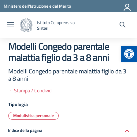
Vai ai contenuti
Vai al menu di navigazione
Vai al footer
Ministero dell'Istruzione e del Merito
Istituto Comprensivo
Sirtori
Modelli Congedo parentale
Apr
malattia figlio da 3 a 8 anni
Modelli Congedo parentale malattia figlio da 3
a 8 anni
Stampa / Condividi
Tipologia
Modulistica personale
Indice della pagina