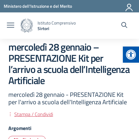
Vai ai contenuti
Vai al menu di navigazione
Vai al footer
Ministero dell'Istruzione e del Merito
Istituto Comprensivo
Sirtori
mercoledì 28 gennaio –
Apr
PRESENTAZIONE Kit per
l’arrivo a scuola dell’Intelligenza
Artificiale
mercoledì 28 gennaio - PRESENTAZIONE Kit
per l'arrivo a scuola dell'Intelligenza Artificiale
Stampa / Condividi
Argomenti