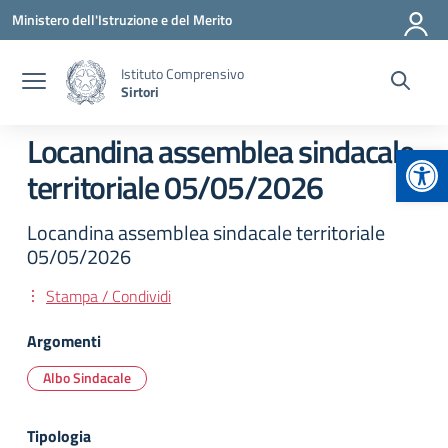
Vai ai contenuti
Vai al menu di navigazione
Vai al footer
Ministero dell'Istruzione e del Merito
Istituto Comprensivo
Sirtori
Locandina assemblea sindacale
Apr
territoriale 05/05/2026
Locandina assemblea sindacale territoriale
05/05/2026
Stampa / Condividi
Argomenti
Albo Sindacale
Tipologia