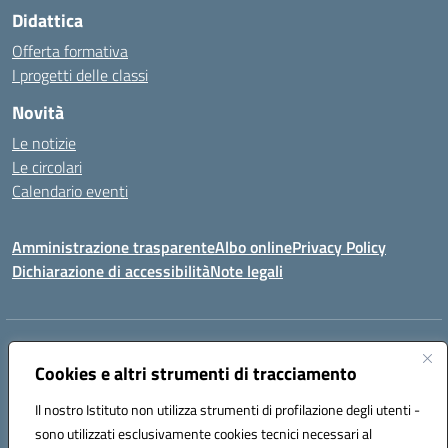
Didattica
Offerta formativa
I progetti delle classi
Novità
Le notizie
Le circolari
Calendario eventi
Amministrazione trasparente
Albo online
Privacy Policy
Dichiarazione di accessibilità
Note legali
Indirizzo:
VIA SIRTORI N.20, 91025 MARSALA (TP)
Centralino:
Cookies e altri strumenti di tracciamento
0923993485
Email:
tpic84500v@istruzione.it
Posta elettronica certificata (PEC):
tpic84500v@pec.istruzione.it
Il nostro Istituto non utilizza strumenti di profilazione degli utenti -
Codice fiscale: 91039050819
sono utilizzati esclusivamente cookies tecnici necessari al