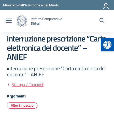
Vai ai contenuti
Vai al menu di navigazione
Vai al footer
Ministero dell'Istruzione e del Merito
Istituto Comprensivo
Sirtori
interruzione prescrizione “Carta
Apr
elettronica del docente” –
ANIEF
interruzione prescrizione “Carta elettronica del
docente” - ANIEF
Stampa / Condividi
Argomenti
Albo Sindacale