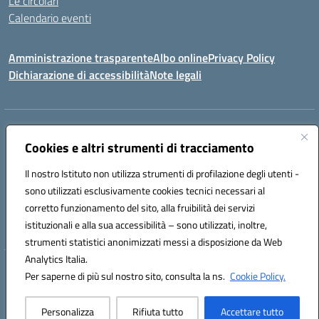
Le circolari
Calendario eventi
Amministrazione trasparente
Albo online
Privacy Policy
Dichiarazione di accessibilità
Note legali
Indirizzo:
VIA SIRTORI N.20, 91025 MARSALA (TP)
Centralino:
Cookies e altri strumenti di tracciamento
0923993485
Email:
tpic84500v@istruzione.it
Posta elettronica certificata (PEC):
tpic84500v@pec.istruzione.it
Il nostro Istituto non utilizza strumenti di profilazione degli utenti -
Codice fiscale: 91039050819
sono utilizzati esclusivamente cookies tecnici necessari al
Codice meccanografico:
tpic84500v
corretto funzionamento del sito, alla fruibilità dei servizi
Codice unico di fatturazione (CUF): JZDXRK
istituzionali e alla sua accessibilità – sono utilizzati, inoltre,
strumenti statistici anonimizzati messi a disposizione da Web
Analytics Italia.
Hosting & Powered by 3D Solution S.r.l.
Per saperne di più sul nostro sito, consulta la ns.
Cookie Policy.
Concept & Design by Designers Italia
Personalizza
Rifiuta tutto
Accettare tutto