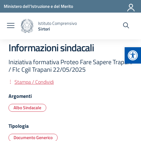
Vai ai contenuti
Vai al menu di navigazione
Vai al footer
Ministero dell'Istruzione e del Merito
Istituto Comprensivo
Sirtori
Informazioni sindacali
Apr
Iniziativa formativa Proteo Fare Sapere Trapani
/ Flc Cgil Trapani 22/05/2025
Stampa / Condividi
Argomenti
Albo Sindacale
Tipologia
Documento Generico