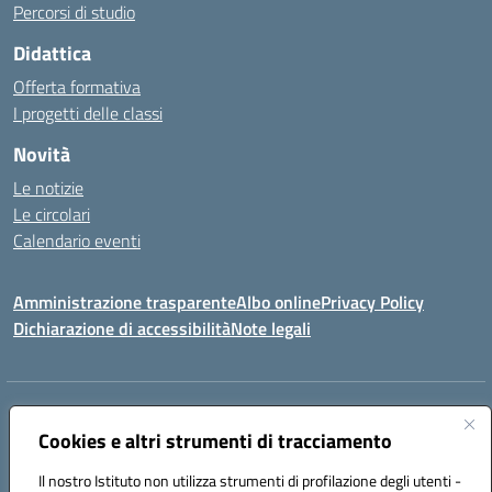
Percorsi di studio
Didattica
Offerta formativa
I progetti delle classi
Novità
Le notizie
Le circolari
Calendario eventi
Amministrazione trasparente
Albo online
Privacy Policy
Dichiarazione di accessibilità
Note legali
Indirizzo:
VIA SIRTORI N.20, 91025 MARSALA (TP)
Centralino:
Cookies e altri strumenti di tracciamento
0923993485
Email:
tpic84500v@istruzione.it
Posta elettronica certificata (PEC):
tpic84500v@pec.istruzione.it
Il nostro Istituto non utilizza strumenti di profilazione degli utenti -