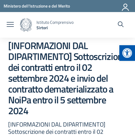
Vai ai contenuti
Vai al menu di navigazione
Vai al footer
Ministero dell'Istruzione e del Merito
Istituto Comprensivo
Sirtori
[INFORMAZIONI DAL
Apr
DIPARTIMENTO] Sottoscrizione
dei contratti entro il 02
settembre 2024 e invio del
contratto dematerializzato a
NoiPa entro il 5 settembre
2024
[INFORMAZIONI DAL DIPARTIMENTO]
Sottoscrizione dei contratti entro il 02