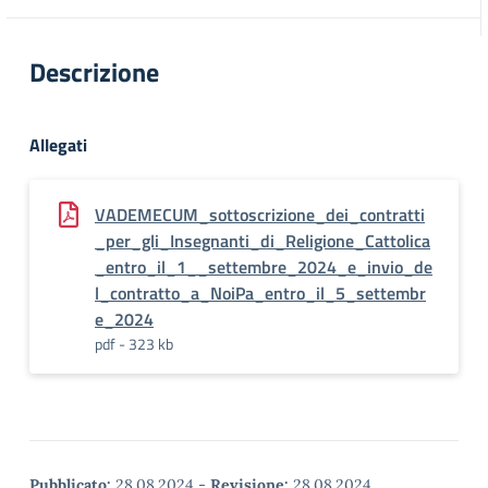
Descrizione
Allegati
VADEMECUM_sottoscrizione_dei_contratti
_per_gli_Insegnanti_di_Religione_Cattolica
_entro_il_1__settembre_2024_e_invio_de
l_contratto_a_NoiPa_entro_il_5_settembr
e_2024
pdf - 323 kb
Pubblicato:
28.08.2024
-
Revisione:
28.08.2024