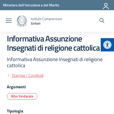
Vai ai contenuti
Vai al menu di navigazione
Vai al footer
Ministero dell'Istruzione e del Merito
Istituto Comprensivo
Sirtori
Informativa Assunzione
Apr
Insegnati di religione cattolica
Informativa Assunzione Insegnati di religione
cattolica
Stampa / Condividi
Argomenti
Albo Sindacale
Tipologia