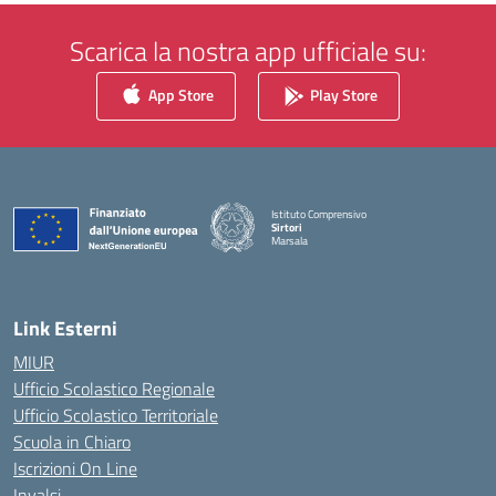
Scarica la nostra app ufficiale su:
App Store
Play Store
Istituto Comprensivo
Sirtori
Marsala
— Visita la pagina iniziale della scuola
Link Esterni
MIUR
Ufficio Scolastico Regionale
Ufficio Scolastico Territoriale
Scuola in Chiaro
Iscrizioni On Line
Invalsi