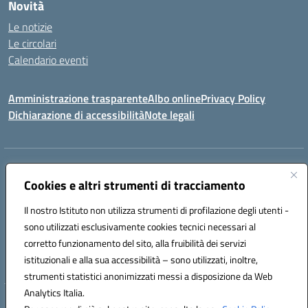
Novità
Le notizie
Le circolari
Calendario eventi
Amministrazione trasparente
Albo online
Privacy Policy
Dichiarazione di accessibilità
Note legali
Indirizzo:
VIA SIRTORI N.20, 91025 MARSALA (TP)
Centralino:
Cookies e altri strumenti di tracciamento
0923993485
Email:
tpic84500v@istruzione.it
Posta elettronica certificata (PEC):
tpic84500v@pec.istruzione.it
Il nostro Istituto non utilizza strumenti di profilazione degli utenti -
Codice fiscale: 91039050819
sono utilizzati esclusivamente cookies tecnici necessari al
Codice meccanografico:
tpic84500v
corretto funzionamento del sito, alla fruibilità dei servizi
Codice unico di fatturazione (CUF): JZDXRK
istituzionali e alla sua accessibilità – sono utilizzati, inoltre,
strumenti statistici anonimizzati messi a disposizione da Web
Analytics Italia.
Hosting & Powered by 3D Solution S.r.l.