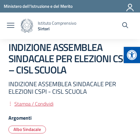
Vai ai contenuti
Vai al menu di navigazione
Vai al footer
Ministero dell'Istruzione e del Merito
Istituto Comprensivo
Sirtori
INDIZIONE ASSEMBLEA
Apr
SINDACALE PER ELEZIONI CSPI
– CISL SCUOLA
INDIZIONE ASSEMBLEA SINDACALE PER
ELEZIONI CSPI - CISL SCUOLA
Stampa / Condividi
Argomenti
Albo Sindacale