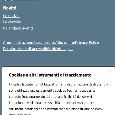
Novità
Le notizie
Le circolari
Calendario eventi
Amministrazione trasparente
Albo online
Privacy Policy
Dichiarazione di accessibilità
Note legali
Indirizzo:
VIA SIRTORI N.20, 91025 MARSALA (TP)
Centralino:
Cookies e altri strumenti di tracciamento
0923993485
Email:
tpic84500v@istruzione.it
Posta elettronica certificata (PEC):
tpic84500v@pec.istruzione.it
Il nostro Istituto non utilizza strumenti di profilazione degli utenti -
Codice fiscale: 91039050819
sono utilizzati esclusivamente cookies tecnici necessari al
Codice meccanografico:
tpic84500v
corretto funzionamento del sito, alla fruibilità dei servizi
Codice unico di fatturazione (CUF): JZDXRK
istituzionali e alla sua accessibilità – sono utilizzati, inoltre,
strumenti statistici anonimizzati messi a disposizione da Web
Analytics Italia.