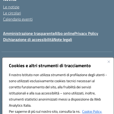
Le notizie
Le circolari
Calendario eventi
Amministrazione trasparente
Albo online
Privacy Policy
Dichiarazione di accessibilità
Note legali
Indirizzo:
VIA SIRTORI N.20, 91025 MARSALA (TP)
Centralino:
Cookies e altri strumenti di tracciamento
0923993485
Email:
tpic84500v@istruzione.it
Posta elettronica certificata (PEC):
tpic84500v@pec.istruzione.it
Il nostro Istituto non utilizza strumenti di profilazione degli utenti -
Codice fiscale: 91039050819
sono utilizzati esclusivamente cookies tecnici necessari al
Codice meccanografico:
tpic84500v
corretto funzionamento del sito, alla fruibilità dei servizi
Codice unico di fatturazione (CUF): JZDXRK
istituzionali e alla sua accessibilità – sono utilizzati, inoltre,
strumenti statistici anonimizzati messi a disposizione da Web
Analytics Italia.
Hosting & Powered by 3D Solution S.r.l.
Per saperne di più sul nostro sito, consulta la ns.
Cookie Policy.