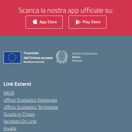
Scarica la nostra app ufficiale su:
App Store
Play Store
Istituto Comprensivo
Sirtori
Marsala
— Visita la pagina iniziale della scuola
Link Esterni
MIUR
Ufficio Scolastico Regionale
Ufficio Scolastico Territoriale
Scuola in Chiaro
Iscrizioni On Line
Invalsi