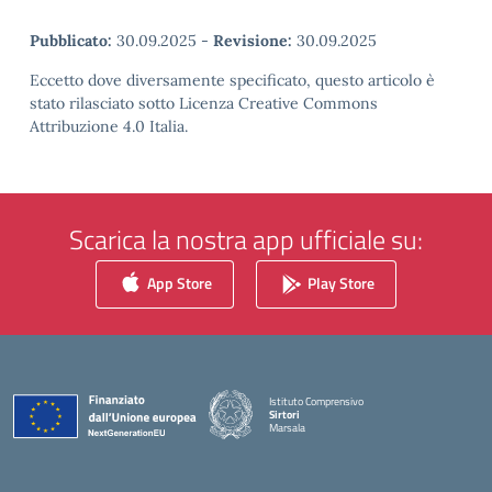
Pubblicato:
30.09.2025
-
Revisione:
30.09.2025
Eccetto dove diversamente specificato, questo articolo è
stato rilasciato sotto Licenza Creative Commons
Attribuzione 4.0 Italia.
Scarica la nostra app ufficiale su:
App Store
Play Store
Istituto Comprensivo
Sirtori
Marsala
— Visita la pagina iniziale della scuola