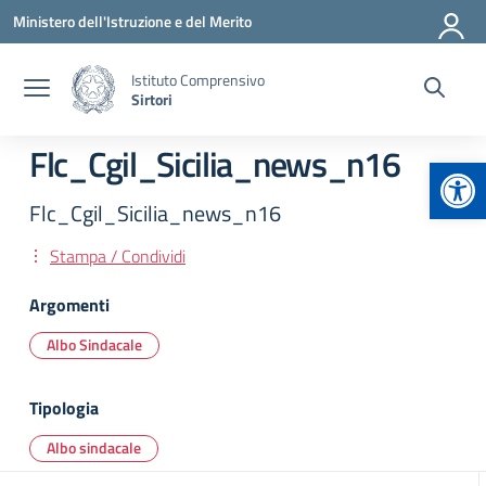
Vai ai contenuti
Vai al menu di navigazione
Vai al footer
Ministero dell'Istruzione e del Merito
Istituto Comprensivo
Sirtori
Flc_Cgil_Sicilia_news_n16
Apr
Flc_Cgil_Sicilia_news_n16
Stampa / Condividi
Argomenti
Albo Sindacale
Tipologia
Albo sindacale