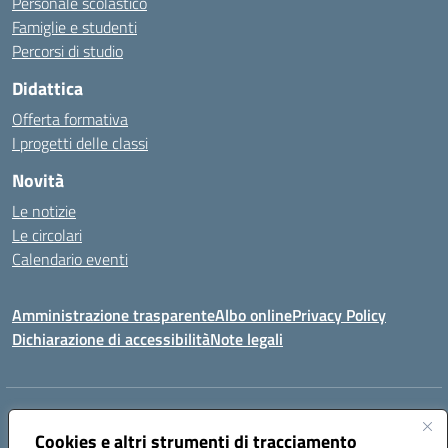
Personale scolastico
Famiglie e studenti
Percorsi di studio
Didattica
Offerta formativa
I progetti delle classi
Novità
Le notizie
Le circolari
Calendario eventi
Amministrazione trasparente
Albo online
Privacy Policy
Dichiarazione di accessibilità
Note legali
Indirizzo:
VIA SIRTORI N.20, 91025 MARSALA (TP)
Centralino:
Cookies e altri strumenti di tracciamento
0923993485
Email:
tpic84500v@istruzione.it