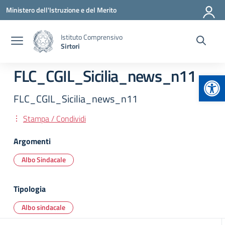
Vai ai contenuti
Vai al menu di navigazione
Vai al footer
Ministero dell'Istruzione e del Merito
Istituto Comprensivo
Sirtori
FLC_CGIL_Sicilia_news_n11
Apr
FLC_CGIL_Sicilia_news_n11
Stampa / Condividi
Argomenti
Albo Sindacale
Tipologia
Albo sindacale