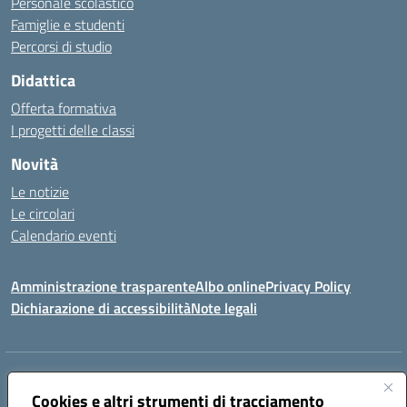
Personale scolastico
Famiglie e studenti
Percorsi di studio
Didattica
Offerta formativa
I progetti delle classi
Novità
Le notizie
Le circolari
Calendario eventi
Amministrazione trasparente
Albo online
Privacy Policy
Dichiarazione di accessibilità
Note legali
Indirizzo:
VIA SIRTORI N.20, 91025 MARSALA (TP)
Centralino:
Cookies e altri strumenti di tracciamento
0923993485
Email:
tpic84500v@istruzione.it