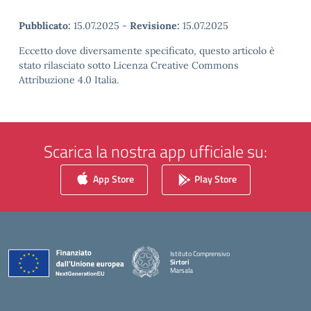
Pubblicato:
15.07.2025
-
Revisione:
15.07.2025
Eccetto dove diversamente specificato, questo articolo è
stato rilasciato sotto Licenza Creative Commons
Attribuzione 4.0 Italia.
Scarica la nostra app ufficiale su:
App Store
Play Store
Istituto Comprensivo
Sirtori
Marsala
— Visita la pagina iniziale della scuola