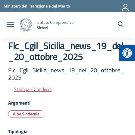
Vai ai contenuti
Vai al menu di navigazione
Vai al footer
Ministero dell'Istruzione e del Merito
Istituto Comprensivo
Sirtori
Flc_Cgil_Sicilia_news_19_del
Apr
_20_ottobre_2025
Flc_Cgil_Sicilia_news_19_del_20_ottobre_
2025
Stampa / Condividi
Argomenti
Albo Sindacale
Tipologia