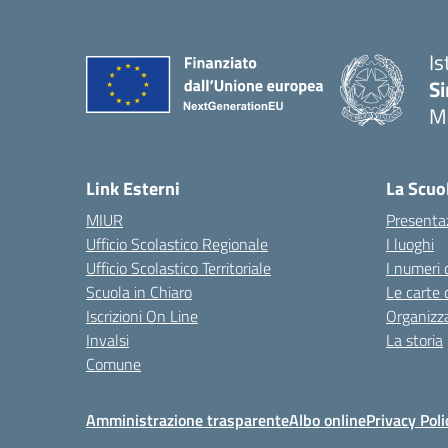
Is
Si
M
— 
Link Esterni
La Scuo
MIUR
Presenta
Ufficio Scolastico Regionale
I luoghi
Ufficio Scolastico Territoriale
I numeri 
Scuola in Chiaro
Le carte 
Iscrizioni On Line
Organizz
Invalsi
La storia
Comune
Amministrazione trasparente
Albo online
Privacy Poli