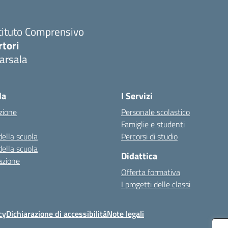
tituto Comprensivo
rtori
arsala
Visita la pagina iniziale della scuola
la
I Servizi
zione
Personale scolastico
Famiglie e studenti
della scuola
Percorsi di studio
della scuola
Didattica
azione
Offerta formativa
I progetti delle classi
cy
Dichiarazione di accessibilità
Note legali