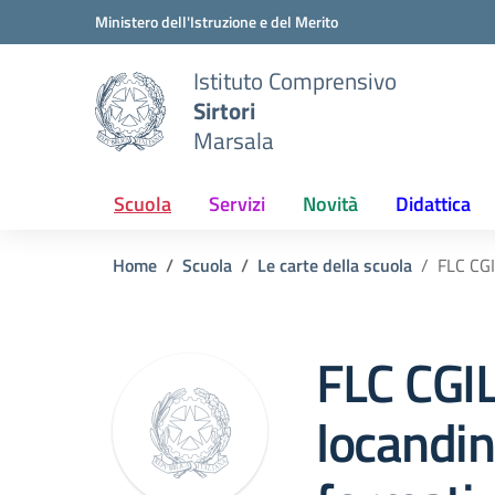
Vai ai contenuti
Vai al menu di navigazione
Vai al footer
Ministero dell'Istruzione e del Merito
Istituto Comprensivo
Sirtori
Marsala
Scuola
Servizi
Novità
Didattica
Home
Scuola
Le carte della scuola
FLC CGI
FLC CGIL
locandi