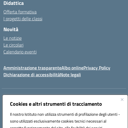
Didattica
Offerta formativa
I progetti delle classi
Novità
Le notizie
Le circolari
Calendario eventi
Amministrazione trasparente
Albo online
Privacy Policy
Dichiarazione di accessibilità
Note legali
Indirizzo:
VIA SIRTORI N.20, 91025 MARSALA (TP)
Centralino:
Cookies e altri strumenti di tracciamento
0923993485
Email:
tpic84500v@istruzione.it
Posta elettronica certificata (PEC):
tpic84500v@pec.istruzione.it
Il nostro Istituto non utilizza strumenti di profilazione degli utenti -
Codice fiscale: 91039050819
sono utilizzati esclusivamente cookies tecnici necessari al
Codice meccanografico:
tpic84500v
corretto funzionamento del sito, alla fruibilità dei servizi