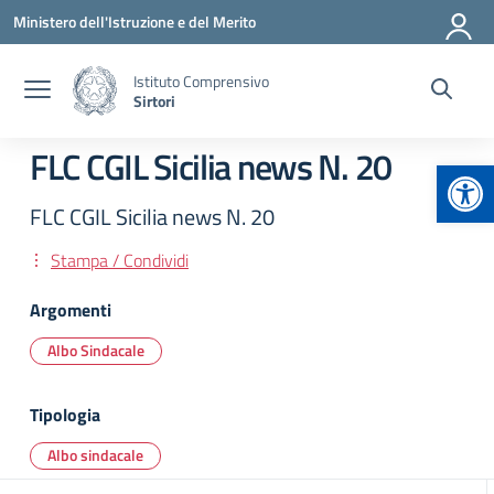
Vai ai contenuti
Vai al menu di navigazione
Vai al footer
Ministero dell'Istruzione e del Merito
Istituto Comprensivo
Sirtori
FLC CGIL Sicilia news N. 20
Apr
FLC CGIL Sicilia news N. 20
Stampa / Condividi
Argomenti
Albo Sindacale
Tipologia
Albo sindacale