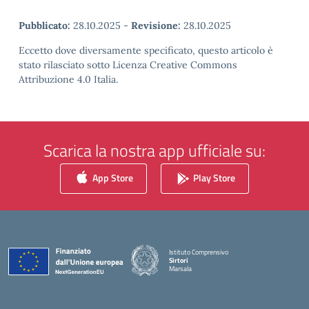
Pubblicato:
28.10.2025
-
Revisione:
28.10.2025
Eccetto dove diversamente specificato, questo articolo è
stato rilasciato sotto Licenza Creative Commons
Attribuzione 4.0 Italia.
Scarica la nostra app ufficiale su:
App Store
Play Store
Istituto Comprensivo
Sirtori
Marsala
— Visita la pagina iniziale della scuola