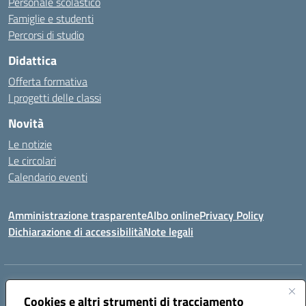
Personale scolastico
Famiglie e studenti
Percorsi di studio
Didattica
Offerta formativa
I progetti delle classi
Novità
Le notizie
Le circolari
Calendario eventi
Amministrazione trasparente
Albo online
Privacy Policy
Dichiarazione di accessibilità
Note legali
Indirizzo:
VIA SIRTORI N.20, 91025 MARSALA (TP)
Centralino:
Cookies e altri strumenti di tracciamento
0923993485
Email:
tpic84500v@istruzione.it