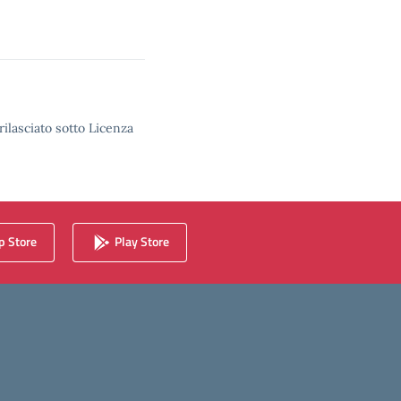
rilasciato sotto Licenza
 Store
Play Store