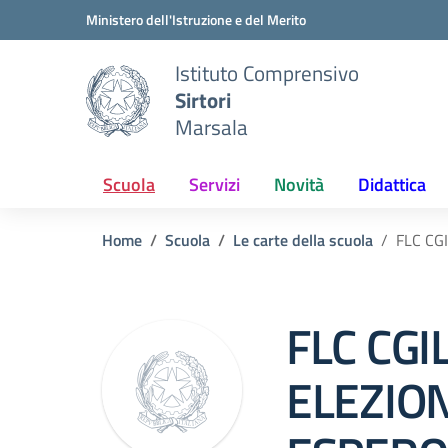
Vai ai contenuti
Vai al menu di navigazione
Vai al footer
Ministero dell'Istruzione e del Merito
Istituto Comprensivo
Sirtori
Marsala
Scuola
Servizi
Novità
Didattica
Home
Scuola
Le carte della scuola
FLC CG
FLC CGIL
ELEZIO