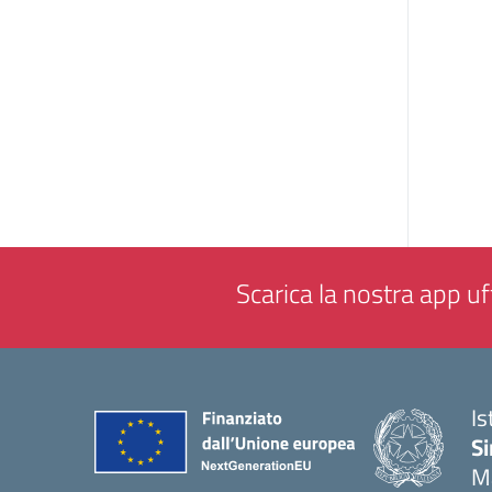
Scarica la nostra app uff
Is
Si
M