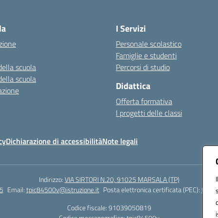
Visita la pagina iniziale della scuola
la
I Servizi
zione
Personale scolastico
Famiglie e studenti
della scuola
Percorsi di studio
della scuola
Didattica
azione
Offerta formativa
I progetti delle classi
cy
Dichiarazione di accessibilità
Note legali
Indirizzo:
VIA SIRTORI N.20, 91025 MARSALA (TP)
5
Email:
tpic84500v@istruzione.it
Posta elettronica certificata (PEC):
tpic8
Codice fiscale: 91039050819
Codice meccanografico:
tpic84500v