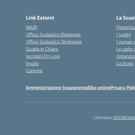
— 
Link Esterni
La Scuo
MIUR
Presenta
Ufficio Scolastico Regionale
I luoghi
Ufficio Scolastico Territoriale
I numeri 
Scuola in Chiaro
Le carte 
Iscrizioni On Line
Organizz
Invalsi
La storia
Comune
Amministrazione trasparente
Albo online
Privacy Poli
Centralino:
092399348