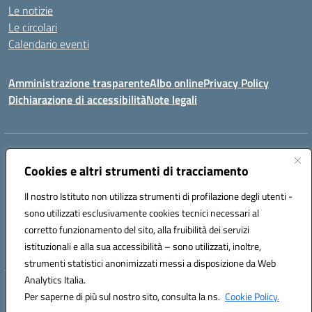
Le notizie
Le circolari
Calendario eventi
Amministrazione trasparente
Albo online
Privacy Policy
Dichiarazione di accessibilità
Note legali
Indirizzo:
VIA SIRTORI N.20, 91025 MARSALA (TP)
Centralino:
Cookies e altri strumenti di tracciamento
0923993485
Email:
tpic84500v@istruzione.it
Posta elettronica certificata (PEC):
tpic84500v@pec.istruzione.it
Il nostro Istituto non utilizza strumenti di profilazione degli utenti -
Codice fiscale: 91039050819
sono utilizzati esclusivamente cookies tecnici necessari al
Codice meccanografico:
tpic84500v
corretto funzionamento del sito, alla fruibilità dei servizi
Codice unico di fatturazione (CUF): JZDXRK
istituzionali e alla sua accessibilità – sono utilizzati, inoltre,
strumenti statistici anonimizzati messi a disposizione da Web
Analytics Italia.
Hosting & Powered by 3D Solution S.r.l.
Per saperne di più sul nostro sito, consulta la ns.
Cookie Policy.
Concept & Design by Designers Italia