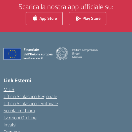
Scarica la nostra app ufficiale su:
App Store
Play Store
Istituto Comprensivo
Sirtori
Marsala
— Visita la pagina iniziale della scuola
Link Esterni
MIUR
Ufficio Scolastico Regionale
Ufficio Scolastico Territoriale
Scuola in Chiaro
Iscrizioni On Line
Invalsi
Comune