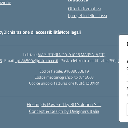
azione
Offerta formativa
I progetti delle classi
cy
Dichiarazione di accessibilità
Note legali
Indirizzo:
VIA SIRTORI N.20, 91025 MARSALA (TP)
5
Email:
tpic84500v@istruzione.it
Posta elettronica certificata (PEC):
tpic8
Codice fiscale: 91039050819
Codice meccanografico:
tpic84500v
Codice unico di fatturazione (CUF): JZDXRK
Hosting & Powered by 3D Solution S.r.l.
Concept & Design by Designers Italia