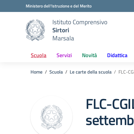
Vai ai contenuti
Vai al menu di navigazione
Vai al footer
Ministero dell'Istruzione e del Merito
Istituto Comprensivo
Sirtori
Marsala
Scuola
Servizi
Novità
Didattica
Home
Scuola
Le carte della scuola
FLC-CG
FLC-CGI
settemb