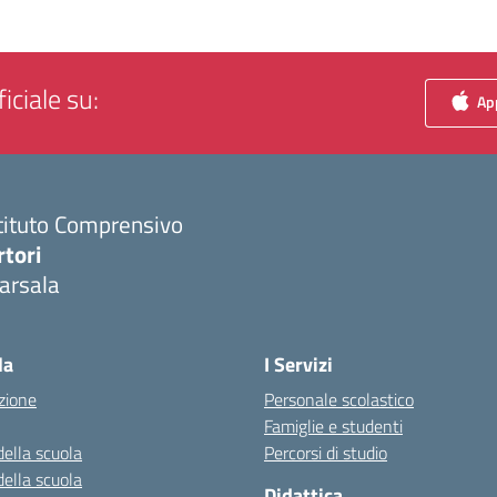
iciale su:
App
tituto Comprensivo
rtori
arsala
Visita la pagina iniziale della scuola
la
I Servizi
zione
Personale scolastico
Famiglie e studenti
della scuola
Percorsi di studio
della scuola
Didattica