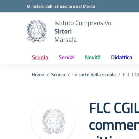
Vai ai contenuti
Vai al menu di navigazione
Vai al footer
Ministero dell'Istruzione e del Merito
Istituto Comprensivo
Sirtori
Marsala
Scuola
Servizi
Novità
Didattica
Home
Scuola
Le carte della scuola
FLC CGI
FLC CGIL
commemo