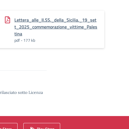
Lettera_alle_II.SS._della_Sicilia._19_set
t_2025_commemorazione_vittime_Pales
tina
pdf - 177 kb
rilasciato sotto Licenza
 Store
Play Store