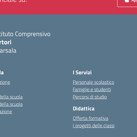
tituto Comprensivo
rtori
arsala
Visita la pagina iniziale della scuola
la
I Servizi
zione
Personale scolastico
Famiglie e studenti
della scuola
Percorsi di studio
della scuola
Didattica
azione
Offerta formativa
I progetti delle classi