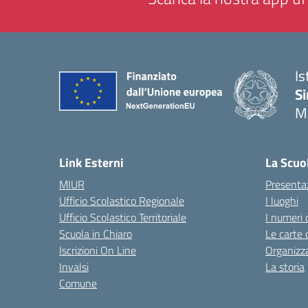
Is
Si
M
— 
Link Esterni
La Scuo
MIUR
Presenta
Ufficio Scolastico Regionale
I luoghi
Ufficio Scolastico Territoriale
I numeri 
Scuola in Chiaro
Le carte 
Iscrizioni On Line
Organizz
Invalsi
La storia
Comune