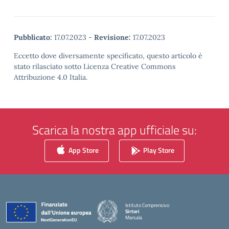
Pubblicato:
17.07.2023
-
Revisione:
17.07.2023
Eccetto dove diversamente specificato, questo articolo è
stato rilasciato sotto Licenza Creative Commons
Attribuzione 4.0 Italia.
Scarica la nostra app ufficiale su:
App Store
Play Store
Istituto Comprensivo
Sirtori
Marsala
— Visita la pagina iniziale della scuola