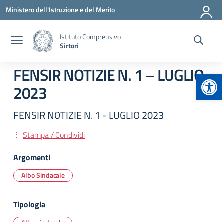
Vai ai contenuti
Vai al menu di navigazione
Vai al footer
Ministero dell'Istruzione e del Merito
Istituto Comprensivo
Sirtori
FENSIR NOTIZIE N. 1 – LUGLIO
Apr
2023
FENSIR NOTIZIE N. 1 - LUGLIO 2023
Stampa / Condividi
Argomenti
Albo Sindacale
Tipologia