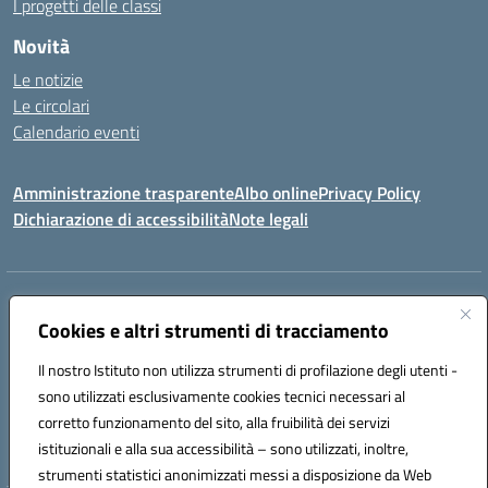
I progetti delle classi
Novità
Le notizie
Le circolari
Calendario eventi
Amministrazione trasparente
Albo online
Privacy Policy
Dichiarazione di accessibilità
Note legali
Indirizzo:
VIA SIRTORI N.20, 91025 MARSALA (TP)
Centralino:
Cookies e altri strumenti di tracciamento
0923993485
Email:
tpic84500v@istruzione.it
Posta elettronica certificata (PEC):
tpic84500v@pec.istruzione.it
Il nostro Istituto non utilizza strumenti di profilazione degli utenti -
Codice fiscale: 91039050819
sono utilizzati esclusivamente cookies tecnici necessari al
Codice meccanografico:
tpic84500v
corretto funzionamento del sito, alla fruibilità dei servizi
Codice unico di fatturazione (CUF): JZDXRK
istituzionali e alla sua accessibilità – sono utilizzati, inoltre,
strumenti statistici anonimizzati messi a disposizione da Web