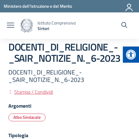
Vai ai contenuti
Vai al menu di navigazione
Vai al footer
Ministero dell'Istruzione e del Merito
Istituto Comprensivo
Sirtori
DOCENTI_DI_RELIGIONE_-
Apr
_SAIR_NOTIZIE_N._6-2023
DOCENTI_DI_RELIGIONE_-
_SAIR_NOTIZIE_N._6-2023
Stampa / Condividi
Argomenti
Albo Sindacale
Tipologia