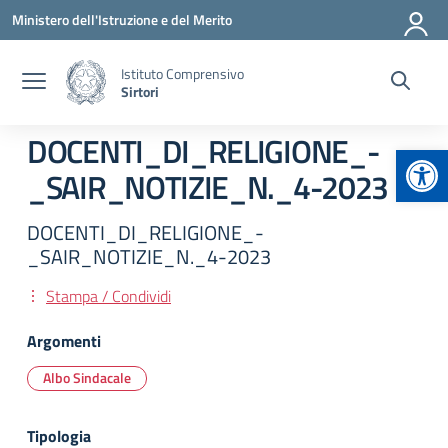
Vai ai contenuti
Vai al menu di navigazione
Vai al footer
Ministero dell'Istruzione e del Merito
Istituto Comprensivo
Sirtori
DOCENTI_DI_RELIGIONE_-
Apr
_SAIR_NOTIZIE_N._4-2023
DOCENTI_DI_RELIGIONE_-
_SAIR_NOTIZIE_N._4-2023
Stampa / Condividi
Argomenti
Albo Sindacale
Tipologia