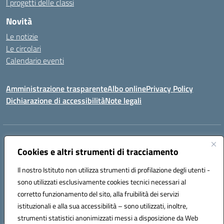
I progetti delle classi
Novità
Le notizie
Le circolari
Calendario eventi
Amministrazione trasparente
Albo online
Privacy Policy
Dichiarazione di accessibilità
Note legali
Indirizzo:
VIA SIRTORI N.20, 91025 MARSALA (TP)
Centralino:
Cookies e altri strumenti di tracciamento
0923993485
Email:
tpic84500v@istruzione.it
Posta elettronica certificata (PEC):
tpic84500v@pec.istruzione.it
Il nostro Istituto non utilizza strumenti di profilazione degli utenti -
Codice fiscale: 91039050819
sono utilizzati esclusivamente cookies tecnici necessari al
Codice meccanografico:
tpic84500v
corretto funzionamento del sito, alla fruibilità dei servizi
Codice unico di fatturazione (CUF): JZDXRK
istituzionali e alla sua accessibilità – sono utilizzati, inoltre,
strumenti statistici anonimizzati messi a disposizione da Web