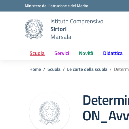
Vai ai contenuti
Vai al menu di navigazione
Vai al footer
Ministero dell'Istruzione e del Merito
Istituto Comprensivo
Sirtori
Marsala
Scuola
Servizi
Novità
Didattica
Home
Scuola
Le carte della scuola
Determ
Determi
ON_Avv