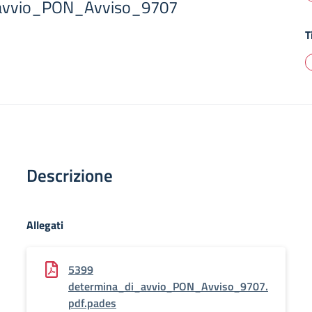
avvio_PON_Avviso_9707
T
Descrizione
Allegati
5399
determina_di_avvio_PON_Avviso_9707.
pdf.pades