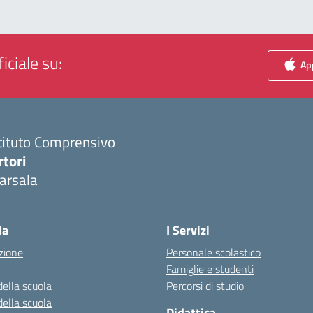
iciale su:
App
tituto Comprensivo
rtori
arsala
Visita la pagina iniziale della scuola
la
I Servizi
zione
Personale scolastico
Famiglie e studenti
della scuola
Percorsi di studio
della scuola
Didattica