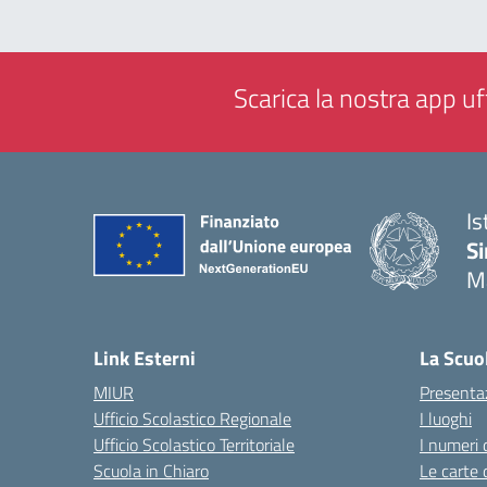
Scarica la nostra app uff
Is
Si
M
— 
Link Esterni
La Scuo
MIUR
Presenta
Ufficio Scolastico Regionale
I luoghi
Ufficio Scolastico Territoriale
I numeri 
Scuola in Chiaro
Le carte 