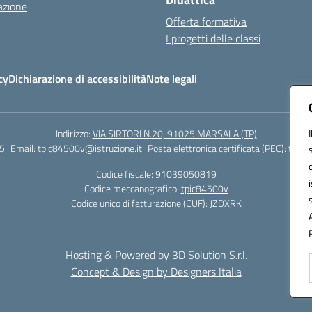
azione
Offerta formativa
I progetti delle classi
cy
Dichiarazione di accessibilità
Note legali
Indirizzo:
VIA SIRTORI N.20, 91025 MARSALA (TP)
5
Email:
tpic84500v@istruzione.it
Posta elettronica certificata (PEC):
tpic8
Codice fiscale: 91039050819
Codice meccanografico:
tpic84500v
Codice unico di fatturazione (CUF): JZDXRK
Hosting & Powered by 3D Solution S.r.l.
Concept & Design by Designers Italia