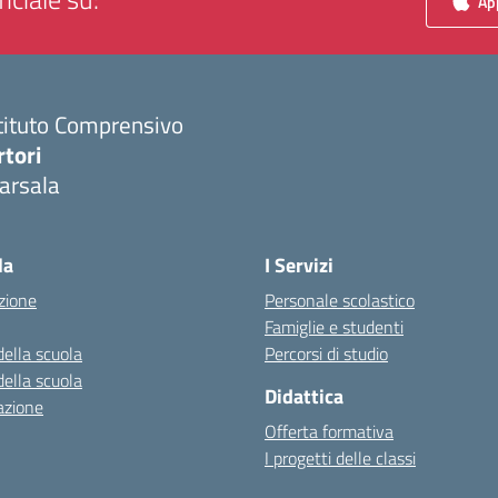
App
tituto Comprensivo
rtori
arsala
Visita la pagina iniziale della scuola
la
I Servizi
zione
Personale scolastico
Famiglie e studenti
della scuola
Percorsi di studio
della scuola
Didattica
azione
Offerta formativa
I progetti delle classi