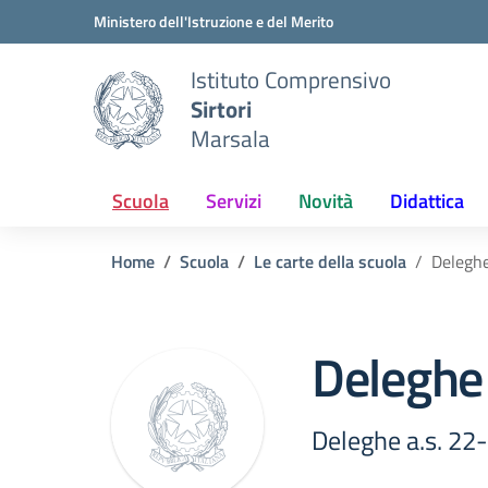
Vai ai contenuti
Vai al menu di navigazione
Vai al footer
Ministero dell'Istruzione e del Merito
Istituto Comprensivo
Sirtori
Marsala
Scuola
Servizi
Novità
Didattica
Home
Scuola
Le carte della scuola
Deleghe
Deleghe 
Deleghe a.s. 22