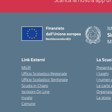
Is
Si
M
— 
Link Esterni
La Scuo
MIUR
Presenta
Ufficio Scolastico Regionale
I luoghi
Ufficio Scolastico Territoriale
I numeri 
Scuola in Chiaro
Le carte 
Iscrizioni On Line
Organizz
Invalsi
La storia
Comune