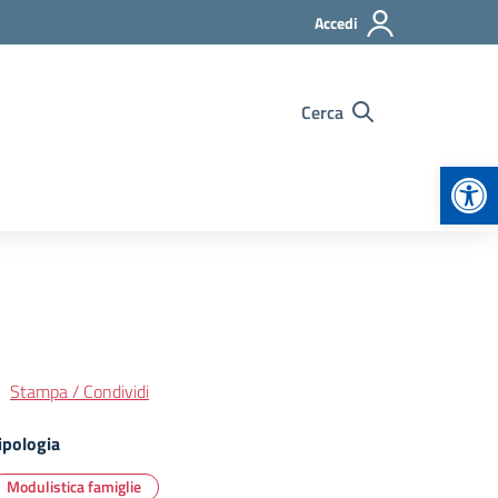
Accedi
Cerca
Apr
Stampa / Condividi
ipologia
Modulistica famiglie