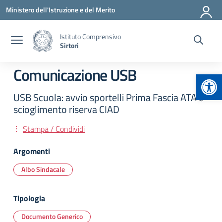
Vai ai contenuti
Vai al menu di navigazione
Vai al footer
Ministero dell'Istruzione e del Merito
Istituto Comprensivo
Sirtori
Comunicazione USB
Apr
USB Scuola: avvio sportelli Prima Fascia ATA e
scioglimento riserva CIAD
Stampa / Condividi
Argomenti
Albo Sindacale
Tipologia
Documento Generico