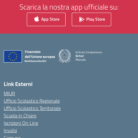
Scarica la nostra app ufficiale su:
App Store
Play Store
Istituto Comprensivo
Sirtori
Marsala
— Visita la pagina iniziale della scuola
Link Esterni
MIUR
Ufficio Scolastico Regionale
Ufficio Scolastico Territoriale
Scuola in Chiaro
Iscrizioni On Line
Invalsi
Comune