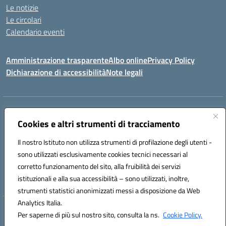
Le notizie
Le circolari
Calendario eventi
Amministrazione trasparente
Albo online
Privacy Policy
Dichiarazione di accessibilità
Note legali
Indirizzo:
VIA SIRTORI N.20, 91025 MARSALA (TP)
Centralino:
Cookies e altri strumenti di tracciamento
0923993485
Email:
tpic84500v@istruzione.it
Posta elettronica certificata (PEC):
tpic84500v@pec.istruzione.it
Il nostro Istituto non utilizza strumenti di profilazione degli utenti -
Codice fiscale: 91039050819
sono utilizzati esclusivamente cookies tecnici necessari al
Codice meccanografico:
tpic84500v
corretto funzionamento del sito, alla fruibilità dei servizi
Codice unico di fatturazione (CUF): JZDXRK
istituzionali e alla sua accessibilità – sono utilizzati, inoltre,
strumenti statistici anonimizzati messi a disposizione da Web
Analytics Italia.
Hosting & Powered by 3D Solution S.r.l.
Per saperne di più sul nostro sito, consulta la ns.
Cookie Policy.
Concept & Design by Designers Italia