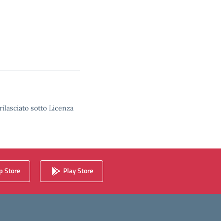
rilasciato sotto Licenza
 Store
Play Store