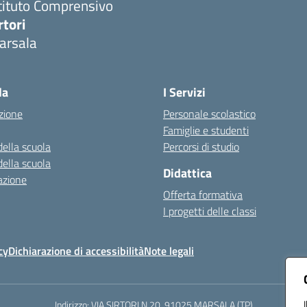
tituto Comprensivo
rtori
arsala
Visita la pagina iniziale della scuola
la
I Servizi
zione
Personale scolastico
Famiglie e studenti
della scuola
Percorsi di studio
della scuola
Didattica
azione
Offerta formativa
I progetti delle classi
cy
Dichiarazione di accessibilità
Note legali
Indirizzo:
VIA SIRTORI N.20, 91025 MARSALA (TP)