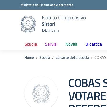
Vai ai contenuti
Vai al menu di navigazione
Vai al footer
Ministero dell'Istruzione e del Merito
Istituto Comprensivo
Sirtori
Marsala
Scuola
Servizi
Novità
Didattica
Home
Scuola
Le carte della scuola
COBAS 
COBAS 
VOTARE 