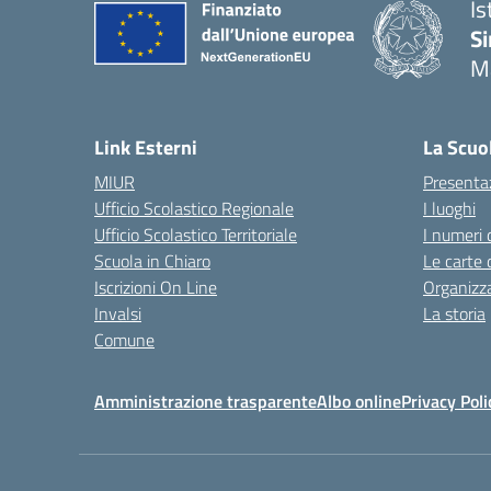
Is
Si
M
— 
Link Esterni
La Scuo
MIUR
Presenta
Ufficio Scolastico Regionale
I luoghi
Ufficio Scolastico Territoriale
I numeri 
Scuola in Chiaro
Le carte 
Iscrizioni On Line
Organizz
Invalsi
La storia
Comune
Amministrazione trasparente
Albo online
Privacy Poli