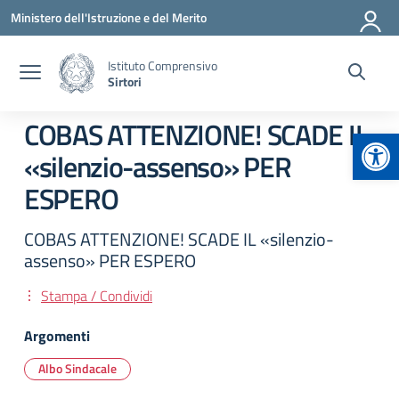
Vai ai contenuti
Vai al menu di navigazione
Vai al footer
Ministero dell'Istruzione e del Merito
Istituto Comprensivo
Sirtori
COBAS ATTENZIONE! SCADE IL
Apr
«silenzio-assenso» PER
ESPERO
COBAS ATTENZIONE! SCADE IL «silenzio-
assenso» PER ESPERO
Stampa / Condividi
Argomenti
Albo Sindacale