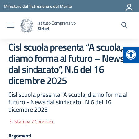
Vai ai contenuti
Vai al menu di navigazione
Vai al footer
Ministero dell'Istruzione e del Merito
Istituto Comprensivo
Sirtori
Cisl scuola presenta “A scuola,
Apr
diamo forma al futuro – News
dal sindacato”, N.6 del 16
dicembre 2025
Cisl scuola presenta "A scuola, diamo forma al
futuro - News dal sindacato", N.6 del 16
dicembre 2025
Stampa / Condividi
Argomenti