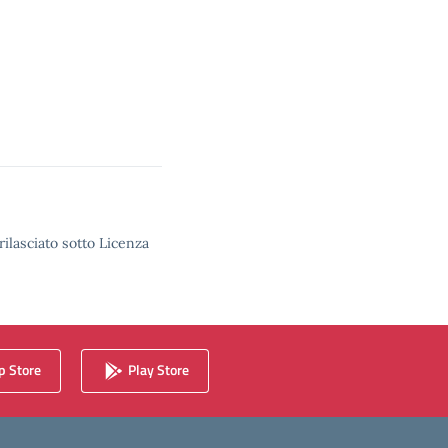
rilasciato sotto Licenza
 Store
Play Store