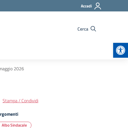
Accedi
Cerca
Apr
5 maggio 2026
Stampa / Condividi
rgomenti
Albo Sindacale