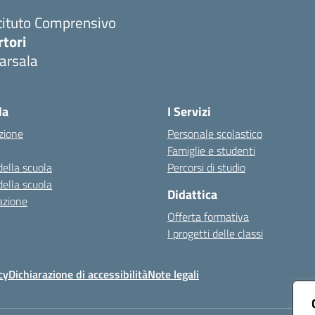
tituto Comprensivo
rtori
arsala
Visita la pagina iniziale della scuola
la
I Servizi
zione
Personale scolastico
Famiglie e studenti
della scuola
Percorsi di studio
della scuola
Didattica
azione
Offerta formativa
I progetti delle classi
cy
Dichiarazione di accessibilità
Note legali