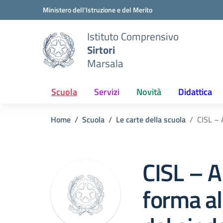
Vai ai contenuti
Vai al menu di navigazione
Vai al footer
Ministero dell'Istruzione e del Merito
Istituto Comprensivo
Sirtori
Marsala
Scuola
Servizi
Novità
Didattica
Home
Scuola
Le carte della scuola
CISL – 
CISL – A
forma a