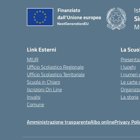
Is
Si
M
— 
Link Esterni
La Scuo
MIUR
Presenta
Ufficio Scolastico Regionale
I luoghi
Ufficio Scolastico Territoriale
I numeri 
Scuola in Chiaro
Le carte 
Iscrizioni On Line
Organizz
Invalsi
La storia
Comune
Amministrazione trasparente
Albo online
Privacy Poli