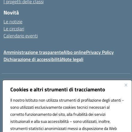
I progetti delle classi
Novità
Le notizie
Le circolari
Calendario eventi
Amministrazione trasparente
Albo online
Privacy Policy
Dichiarazione di accessibilità
Note legali
Indirizzo:
VIA SIRTORI N.20, 91025 MARSALA (TP)
Centralino:
Cookies e altri strumenti di tracciamento
0923993485
Email:
tpic84500v@istruzione.it
Posta elettronica certificata (PEC):
tpic84500v@pec.istruzione.it
Il nostro Istituto non utilizza strumenti di profilazione degli utenti -
Codice fiscale: 91039050819
sono utilizzati esclusivamente cookies tecnici necessari al
Codice meccanografico:
tpic84500v
corretto funzionamento del sito, alla fruibilità dei servizi
Codice unico di fatturazione (CUF): JZDXRK
istituzionali e alla sua accessibilità – sono utilizzati, inoltre,
strumenti statistici anonimizzati messi a disposizione da Web