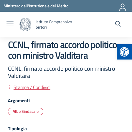
Vai ai contenuti
Vai al menu di navigazione
Vai al footer
Ministero dell'Istruzione e del Merito
Istituto Comprensivo
Sirtori
CCNL, firmato accordo politico
Apr
con ministro Valditara
CCNL, firmato accordo politico con ministro
Valditara
Stampa / Condividi
Argomenti
Albo Sindacale
Tipologia