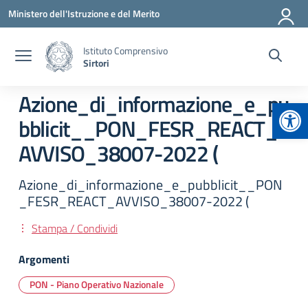
Vai ai contenuti
Vai al menu di navigazione
Vai al footer
Ministero dell'Istruzione e del Merito
Istituto Comprensivo
Sirtori
Azione_di_informazione_e_pu
Apr
bblicit__PON_FESR_REACT_
AVVISO_38007-2022 (
Azione_di_informazione_e_pubblicit__PON
_FESR_REACT_AVVISO_38007-2022 (
Stampa / Condividi
Argomenti
PON - Piano Operativo Nazionale