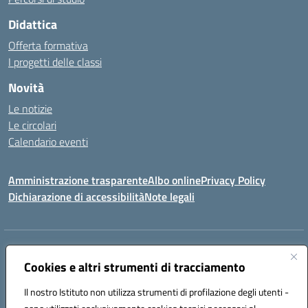
Didattica
Offerta formativa
I progetti delle classi
Novità
Le notizie
Le circolari
Calendario eventi
Amministrazione trasparente
Albo online
Privacy Policy
Dichiarazione di accessibilità
Note legali
Indirizzo:
VIA SIRTORI N.20, 91025 MARSALA (TP)
Centralino:
Cookies e altri strumenti di tracciamento
0923993485
Email:
tpic84500v@istruzione.it
Posta elettronica certificata (PEC):
tpic84500v@pec.istruzione.it
Il nostro Istituto non utilizza strumenti di profilazione degli utenti -
Codice fiscale: 91039050819