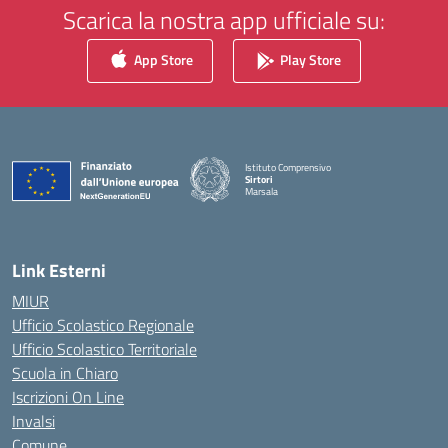
Scarica la nostra app ufficiale su:
App Store
Play Store
Istituto Comprensivo
Sirtori
Marsala
— Visita la pagina iniziale della scuola
Link Esterni
MIUR
Ufficio Scolastico Regionale
Ufficio Scolastico Territoriale
Scuola in Chiaro
Iscrizioni On Line
Invalsi
Comune