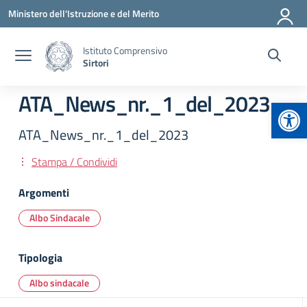
Vai ai contenuti
Vai al menu di navigazione
Vai al footer
Ministero dell'Istruzione e del Merito
Istituto Comprensivo
Sirtori
ATA_News_nr._1_del_2023
Apr
ATA_News_nr._1_del_2023
Stampa / Condividi
Argomenti
Albo Sindacale
Tipologia
Albo sindacale