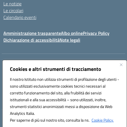
Le notizie
Le circolari
Calendario eventi
Amministrazione trasparente
Albo online
Privacy Policy
Dichiarazione di accessibilità
Note legali
Indirizzo:
VIA SIRTORI N.20, 91025 MARSALA (TP)
Centralino:
Cookies e altri strumenti di tracciamento
0923993485
Email:
tpic84500v@istruzione.it
Posta elettronica certificata (PEC):
tpic84500v@pec.istruzione.it
Il nostro Istituto non utilizza strumenti di profilazione degli utenti -
Codice fiscale: 91039050819
sono utilizzati esclusivamente cookies tecnici necessari al
Codice meccanografico:
tpic84500v
corretto funzionamento del sito, alla fruibilità dei servizi
Codice unico di fatturazione (CUF): JZDXRK
istituzionali e alla sua accessibilità – sono utilizzati, inoltre,
strumenti statistici anonimizzati messi a disposizione da Web
Analytics Italia.
Hosting & Powered by 3D Solution S.r.l.
Per saperne di più sul nostro sito, consulta la ns.
Cookie Policy.
Concept & Design by Designers Italia