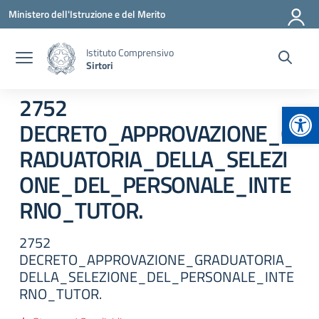
Vai ai contenuti
Vai al menu di navigazione
Vai al footer
Ministero dell'Istruzione e del Merito
Istituto Comprensivo
Sirtori
2752
Apr
DECRETO_APPROVAZIONE_G
RADUATORIA_DELLA_SELEZI
ONE_DEL_PERSONALE_INTE
RNO_TUTOR.
2752
DECRETO_APPROVAZIONE_GRADUATORIA_
DELLA_SELEZIONE_DEL_PERSONALE_INTE
RNO_TUTOR.