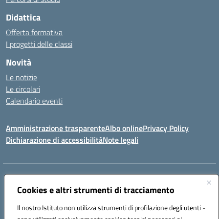
Didattica
Offerta formativa
I progetti delle classi
Novità
Le notizie
Le circolari
Calendario eventi
Amministrazione trasparente
Albo online
Privacy Policy
Dichiarazione di accessibilità
Note legali
Indirizzo:
VIA SIRTORI N.20, 91025 MARSALA (TP)
Centralino:
Cookies e altri strumenti di tracciamento
0923993485
Email:
tpic84500v@istruzione.it
Posta elettronica certificata (PEC):
tpic84500v@pec.istruzione.it
Il nostro Istituto non utilizza strumenti di profilazione degli utenti -
Codice fiscale: 91039050819