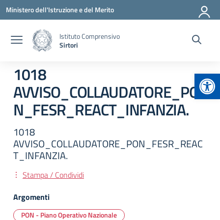
Vai ai contenuti
Vai al menu di navigazione
Vai al footer
Ministero dell'Istruzione e del Merito
Istituto Comprensivo
Sirtori
1018
Apr
AVVISO_COLLAUDATORE_PO
N_FESR_REACT_INFANZIA.
1018
AVVISO_COLLAUDATORE_PON_FESR_REAC
T_INFANZIA.
Stampa / Condividi
Argomenti
PON - Piano Operativo Nazionale